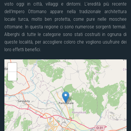
visto oggi in città, villaggi e dintorni. L'eredità più recente
dell'Impero Ottomano appare nella tradizionale architettura
locale turca, molto ben protetta, come pure nelle moschee
ottomane. In questa regione ci sono numerose sorgenti termali.
Alberghi di tutte le categorie sono stati costruiti in ognuna di
queste località, per accogliere coloro che vogliono usufruire dei
loro effetti benefici.
+
-