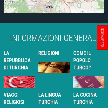
Leaflet
| ©
OpenStreetMap
RESERVATION
INFORMAZIONI GENERALI
LA
RELIGIONI
COME IL
REPUBBLICA
POPOLO
DI TURCHIA
TURCO?
VIAGGI
LA LINGUA
LA CUCINA
RELIGIOSI
TURCHIA
TURCHIA