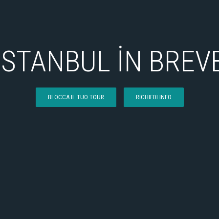
İSTANBUL İN BREV
BLOCCA IL TUO TOUR
RICHIEDI INFO