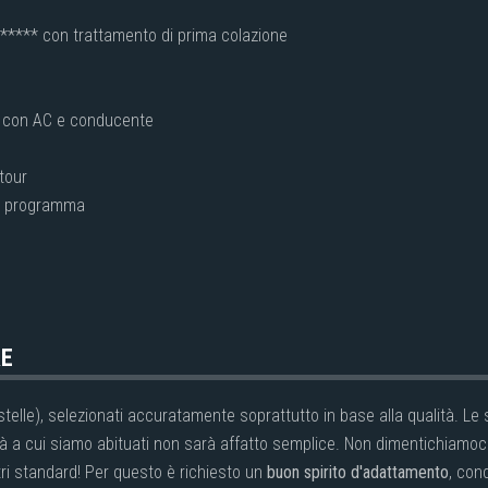
5***** con trattamento di prima colazione
e con AC e conducente
 tour
da programma
RE
stelle), selezionati accuratamente soprattutto in base alla qualità. Le
 a cui siamo abituati non sarà affatto semplice. Non dimentichiamoci 
stri standard! Per questo è richiesto un
buon spirito d'adattamento
, con