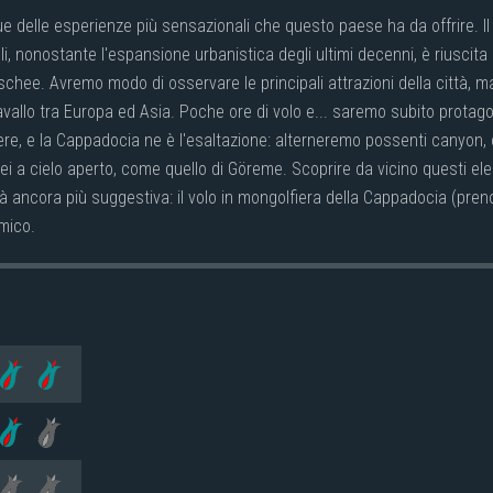
 delle esperienze più sensazionali che questo paese ha da offrire. Il 
, nonostante l'espansione urbanistica degli ultimi decenni, è riuscita
ee. Avremo modo di osservare le principali attrazioni della città, ma 
avallo tra Europa ed Asia. Poche ore di volo e... saremo subito protago
ere, e la Cappadocia ne è l'esaltazione: alterneremo possenti canyon, c
ei a cielo aperto, come quello di Göreme. Scoprire da vicino questi e
 sarà ancora più suggestiva: il volo in mongolfiera della Cappadocia (pr
mico.