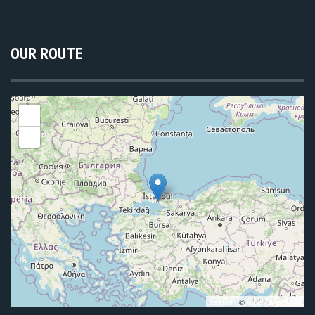
OUR ROUTE
+
-
Leaflet
| ©
OpenStreetMap